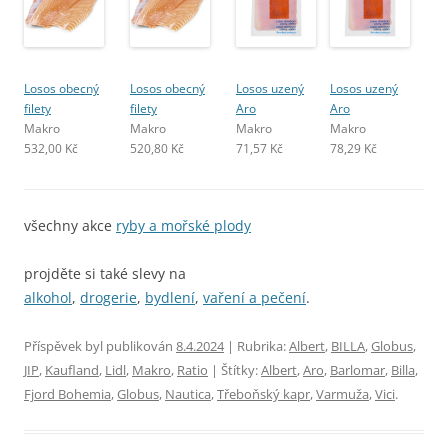
Losos obecný
Losos obecný
Losos uzený
Losos uzený
filety
filety
Aro
Aro
Makro
Makro
Makro
Makro
532,00 Kč
520,80 Kč
71,57 Kč
78,29 Kč
všechny akce
ryby a mořské plody
projděte si také slevy na
alkohol
,
drogerie
,
bydlení
,
vaření a pečení
.
Příspěvek byl publikován
8.4.2024
| Rubrika:
Albert
,
BILLA
,
Globus
,
JIP
,
Kaufland
,
Lidl
,
Makro
,
Ratio
| Štítky:
Albert
,
Aro
,
Barlomar
,
Billa
,
Fjord Bohemia
,
Globus
,
Nautica
,
Třeboňský kapr
,
Varmuža
,
Vici
.