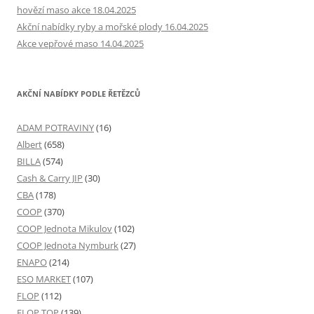
hovězí maso akce 18.04.2025
Akční nabídky ryby a mořské plody 16.04.2025
Akce vepřové maso 14.04.2025
AKČNÍ NABÍDKY PODLE ŘETĚZCŮ
ADAM POTRAVINY
(16)
Albert
(658)
BILLA
(574)
Cash & Carry JIP
(30)
CBA
(178)
COOP
(370)
COOP Jednota Mikulov
(102)
COOP Jednota Nymburk
(27)
ENAPO
(214)
ESO MARKET
(107)
FLOP
(112)
FLOP TOP
(139)