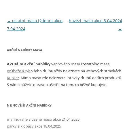
Navigace
←
ostatní maso týdenní akce
hovězí maso akce 8.04.2024
pro
7.04.2024
→
příspěvky
AKČNÍ NABÍDKY MASA
Aktuální akční nabídky
vepřového masa
i ostatního
masa,
drůbeže a ryb
všeho druhu vždy naleznete na webových stránkách
Kupi.cz
. Mimo maso zde naleznete i stovky druhů dalších produktů.
S námi můžete opravdu ušetřit na tom, co běžně kupujete.
NEJNOVĚJŠÍ AKČNÍ NABÍDKY
marinované a uzené maso akce 21.04.2025
párky a klobásy akce 18.04.2025