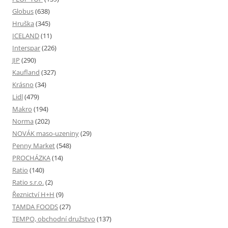
Globus
(638)
Hruška
(345)
ICELAND
(11)
Interspar
(226)
JIP
(290)
Kaufland
(327)
Krásno
(34)
Lidl
(479)
Makro
(194)
Norma
(202)
NOVÁK maso-uzeniny
(29)
Penny Market
(548)
PROCHÁZKA
(14)
Ratio
(140)
Ratio s.r.o.
(2)
Řeznictví H+H
(9)
TAMDA FOODS
(27)
TEMPO, obchodní družstvo
(137)