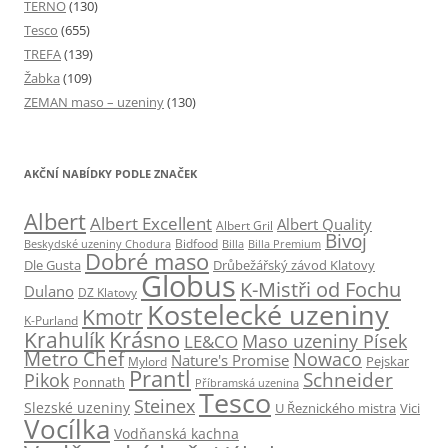
TERNO
(130)
Tesco
(655)
TREFA
(139)
Žabka
(109)
ZEMAN maso – uzeniny
(130)
AKČNÍ NABÍDKY PODLE ZNAČEK
Albert
Albert Excellent
Albert Quality
Albert Gril
Bivoj
Beskydské uzeniny Chodura
Bidfood
Billa
Billa Premium
Dobré maso
Dle Gusta
Drůbežářský závod Klatovy
Globus
K-Mistři od Fochu
Dulano
DZ Klatovy
Kostelecké uzeniny
Kmotr
K-Purland
Krásno
Krahulík
Maso uzeniny Písek
LE&CO
Metro Chef
Nowaco
Nature's Promise
Pejskar
Mylord
Prantl
Schneider
Pikok
Ponnath
Příbramská uzenina
Tesco
Steinex
Slezské uzeniny
U Řeznického mistra
Vici
Vocílka
Vodňanská kachna