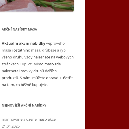
AKČNÍ NABÍDKY MASA
Aktuální akční nabídky
vepřového
masa
i ostatního
masa, drůbeže a ryb
všeho druhu vždy naleznete na webových
stránkách
Kupi.cz
. Mimo maso zde
naleznete i stovky druhů dalších
produktů. S námi můžete opravdu ušetřit
na tom, co běžně kupujete.
NEJNOVĚJŠÍ AKČNÍ NABÍDKY
marinované a uzené maso akce
21.04.2025