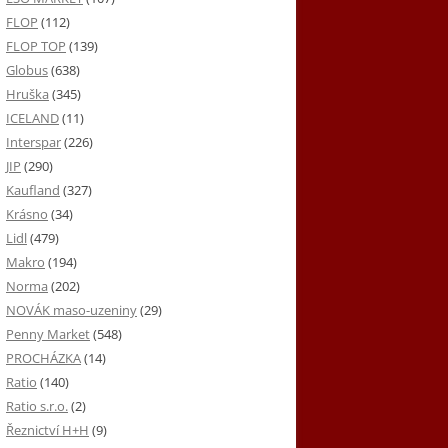
FLOP
(112)
FLOP TOP
(139)
Globus
(638)
Hruška
(345)
ICELAND
(11)
Interspar
(226)
JIP
(290)
Kaufland
(327)
Krásno
(34)
Lidl
(479)
Makro
(194)
Norma
(202)
NOVÁK maso-uzeniny
(29)
Penny Market
(548)
PROCHÁZKA
(14)
Ratio
(140)
Ratio s.r.o.
(2)
Řeznictví H+H
(9)