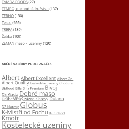
TAMDA FOODS
(27)
TEMPO, obchodní družstvo
(137)
TERNO
(130)
Tesco
(655)
TREFA
(139)
Žabka
(109)
ZEMAN maso – uzeniny
(130)
AKČNÍ NABÍDKY PODLE ZNAČEK
Albert
Albert Excellent
Albert Gril
Albert Quality
Beskydské uzeniny Chodura
Bivoj
Bidfood
Billa
Billa Premium
Dobré maso
Dle Gusta
Dulano
Drůbežářský závod Klatovy
Globus
DZ Klatovy
K-Mistři od Fochu
K-Purland
Kmotr
Kostelecké uzeniny