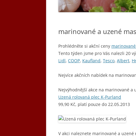
marinované a uzené mas
Prohlédněte si akční ceny
marinované
Tento týden jsme pro Vás nalezli 20 v
Lidl
,
COOP
,
Kaufland
,
Tesco
,
Albert
,
H
Nejvíce akčních nabídek na marinova
Nejvýhodnější akce na marinované a 
Uzená rolovaná plec K-Purland
99,90 Kč, platí pouze do 22.05.2013
V akci naleznete marinované a uzené