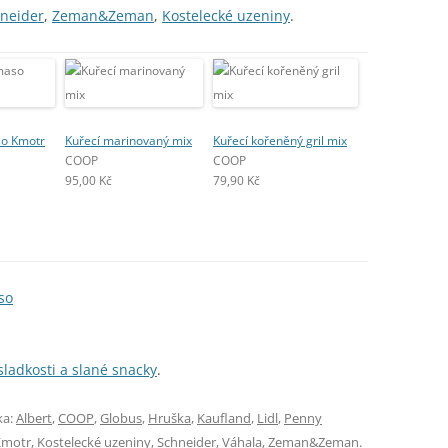
neider
,
Zeman&Zeman
,
Kostelecké uzeniny
.
so Kmotr
Kuřecí marinovaný mix
Kuřecí kořeněný gril mix
COOP
COOP
95,00 Kč
79,90 Kč
so
sladkosti a slané snacky
.
ka:
Albert
,
COOP
,
Globus
,
Hruška
,
Kaufland
,
Lidl
,
Penny
Kmotr
,
Kostelecké uzeniny
,
Schneider
,
Váhala
,
Zeman&Zeman
.