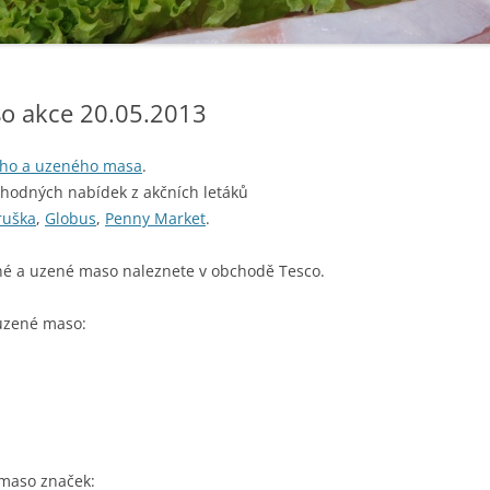
o akce 20.05.2013
ho a uzeného masa
.
ýhodných nabídek z akčních letáků
ruška
,
Globus
,
Penny Market
.
né a uzené maso naleznete v obchodě Tesco.
uzené maso:
 maso značek: