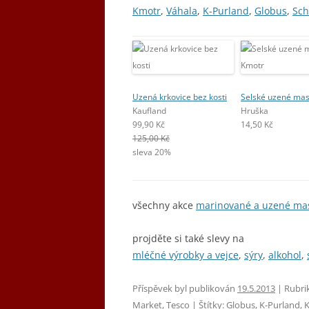
Kmotr
,
Váhala
,
K-Purland
,
Globus
,
Sch
Uzená krkovice bez kosti
Selské uzené ma
Kaufland
Hruška
99,90 Kč
14,50 Kč
125,00 Kč
sleva 20%
všechny akce
marinované a uzené ma
projděte si také slevy na
mléčné výrobky a vejce
,
sýry
,
alkohol
,
Příspěvek byl publikován
19.5.2013
| Rubri
Market
,
Tesco
| Štítky:
Globus
,
K-Purland
,