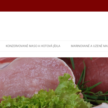
KONZERVOVANÉ MASO A HOTOVÁ JÍDLA
MARINOVANÉ A UZENÉ M