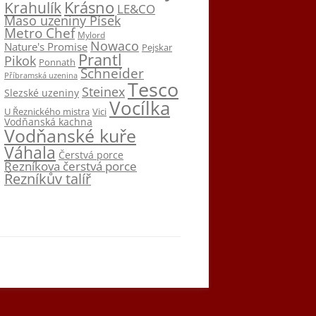
Krásno
Krahulík
LE&CO
Maso uzeniny Písek
Metro Chef
Mylord
Nowaco
Nature's Promise
Pejskar
Prantl
Pikok
Ponnath
Schneider
Příbramská uzenina
Tesco
Steinex
Slezské uzeniny
Vocílka
U Řeznického mistra
Vici
Vodňanská kachna
Vodňanské kuře
Váhala
Čerstvá porce
Řezníkova čerstvá porce
Řezníkův talíř