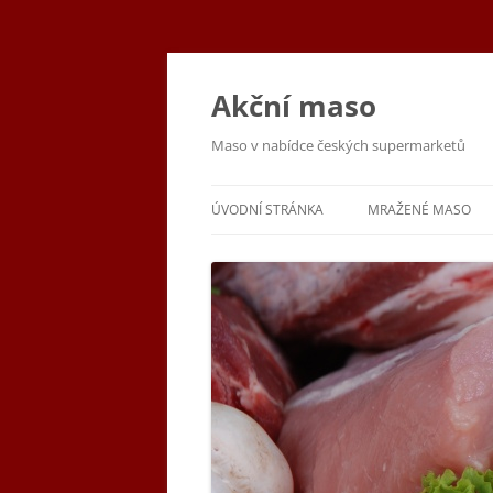
Přejít
k
obsahu
Akční maso
webu
Maso v nabídce českých supermarketů
ÚVODNÍ STRÁNKA
MRAŽENÉ MASO