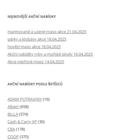
NEJNOVĚJŠÍ AKČNÍ NABÍDKY
marinované a uzené maso akce 21.04.2025
párky a klobásy akce 18.04.2025
hovězí maso akce 18.04.2025
Akční nabídky ryby a mořské plody 16.04.2025
Akce vepřové maso 14.04.2025
AKČNÍ NABÍDKY PODLE ŘETĚZCŮ
ADAM POTRAVINY
(16)
Albert
(658)
BILLA
(574)
Cash & Carry JIP
(30)
CBA
(178)
COOP
(370)