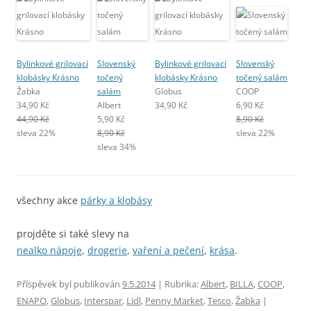
Bylinkové grilovací
Slovenský
Bylinkové grilovací
Slovenský
klobásky Krásno
točený
klobásky Krásno
točený salám
Žabka
salám
Globus
COOP
34,90 Kč
Albert
34,90 Kč
6,90 Kč
44,90 Kč
5,90 Kč
8,90 Kč
sleva 22%
8,90 Kč
sleva 22%
sleva 34%
všechny akce
párky a klobásy
projděte si také slevy na
nealko nápoje
,
drogerie
,
vaření a pečení
,
krása
.
Příspěvek byl publikován
9.5.2014
| Rubrika:
Albert
,
BILLA
,
COOP
,
ENAPO
,
Globus
,
Interspar
,
Lidl
,
Penny Market
,
Tesco
,
Žabka
|