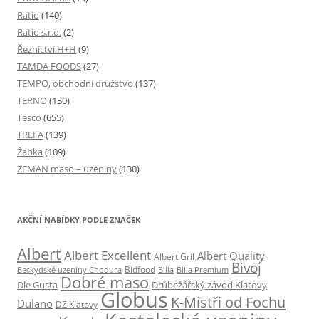
Ratio
(140)
Ratio s.r.o.
(2)
Řeznictví H+H
(9)
TAMDA FOODS
(27)
TEMPO, obchodní družstvo
(137)
TERNO
(130)
Tesco
(655)
TREFA
(139)
Žabka
(109)
ZEMAN maso – uzeniny
(130)
AKČNÍ NABÍDKY PODLE ZNAČEK
Albert
Albert Excellent
Albert Quality
Albert Gril
Bivoj
Beskydské uzeniny Chodura
Bidfood
Billa
Billa Premium
Dobré maso
Dle Gusta
Drůbežářský závod Klatovy
Globus
K-Mistři od Fochu
Dulano
DZ Klatovy