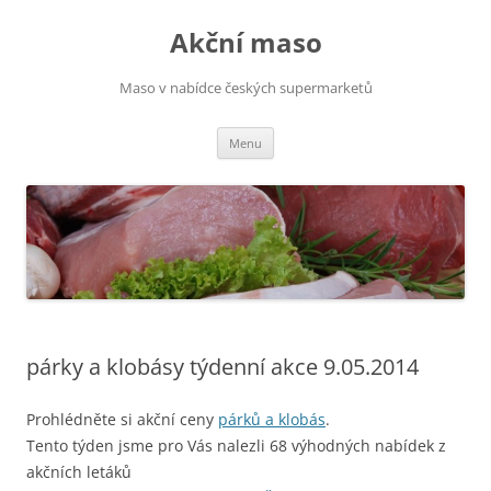
Přejít
k
Akční maso
obsahu
webu
Maso v nabídce českých supermarketů
Menu
párky a klobásy týdenní akce 9.05.2014
Prohlédněte si akční ceny
párků a klobás
.
Tento týden jsme pro Vás nalezli 68 výhodných nabídek z
akčních letáků