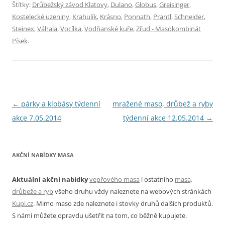
Štítky:
Drůbežský závod Klatovy
,
Dulano
,
Globus
,
Greisinger
,
Kostelecké uzeniny
,
Krahulík
,
Krásno
,
Ponnath
,
Prantl
,
Schneider
,
Steinex
,
Váhala
,
Vocílka
,
Vodňanské kuře
,
Zřud - Masokombinát
Písek
.
Navigace
←
párky a klobásy týdenní
mražené maso, drůbež a ryby
pro
akce 7.05.2014
týdenní akce 12.05.2014
→
příspěvky
AKČNÍ NABÍDKY MASA
Aktuální akční nabídky
vepřového masa
i ostatního
masa,
drůbeže a ryb
všeho druhu vždy naleznete na webových stránkách
Kupi.cz
. Mimo maso zde naleznete i stovky druhů dalších produktů.
S námi můžete opravdu ušetřit na tom, co běžně kupujete.