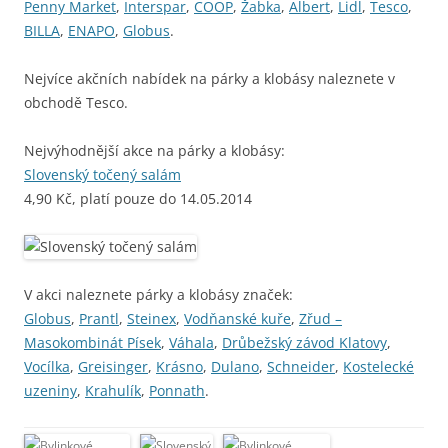
Penny Market
,
Interspar
,
COOP
,
Žabka
,
Albert
,
Lidl
,
Tesco
,
BILLA
,
ENAPO
,
Globus
.
Nejvíce akčních nabídek na párky a klobásy naleznete v
obchodě Tesco.
Nejvýhodnější akce na párky a klobásy:
Slovenský točený salám
4,90 Kč, platí pouze do 14.05.2014
V akci naleznete párky a klobásy značek:
Globus
,
Prantl
,
Steinex
,
Vodňanské kuře
,
Zřud –
Masokombinát Písek
,
Váhala
,
Drůbežský závod Klatovy
,
Vocílka
,
Greisinger
,
Krásno
,
Dulano
,
Schneider
,
Kostelecké
uzeniny
,
Krahulík
,
Ponnath
.