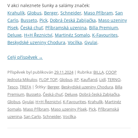
V akci naleznete šunky a salámy značek:
Krahulík
,
Globus
,
Berger
,
Schneider
,
Maso Příbram
,
San
Carlo
,
Busseto
,
Pick
,
Dobrá česká Zabijačka
,
Maso uzeniny
Písek
,
Česká chuť
,
Příbramská uzenina
,
Billa Premium
,
Deluxe
,
H+H Řeznictví
,
Martinéz Somalo
,
K-Favourites
,
Beskydské uzeniny Chodura
,
Vocílka
,
Gyulai
.
Celý příspěvek
→
Příspěvek byl publikován
29.11.2024
| Rubrika:
BILLA
,
COOP
Jednota Mikulov
,
FLOP TOP
,
Globus
,
JIP
,
Kaufland
,
Lidl
,
TERNO
,
Tesco
,
TREFA
| Štítky:
Berger
,
Beskydské uzeniny Chodura
,
Billa
Premium
,
Busseto
,
Česká chuť
,
Deluxe
,
Dobrá česká Zabijačka
,
Globus
,
Gyulai
,
H+H Řeznictví
,
K-Favourites
,
Krahulík
,
Martinéz
Somalo
,
Maso Příbram
,
Maso uzeniny Písek
,
Pick
,
Příbramská
uzenina
,
San Carlo
,
Schneider
,
Vocílka
.