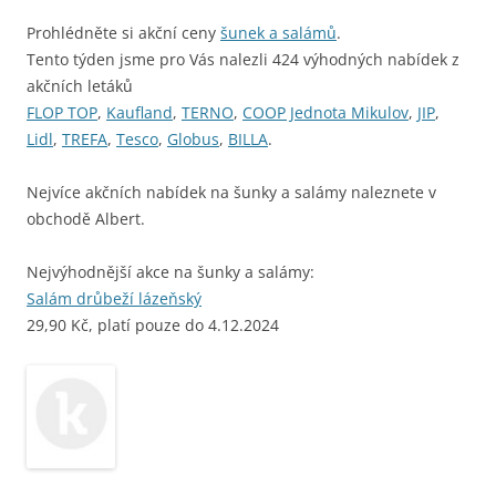
Prohlédněte si akční ceny
šunek a salámů
.
Tento týden jsme pro Vás nalezli 424 výhodných nabídek z
akčních letáků
FLOP TOP
,
Kaufland
,
TERNO
,
COOP Jednota Mikulov
,
JIP
,
Lidl
,
TREFA
,
Tesco
,
Globus
,
BILLA
.
Nejvíce akčních nabídek na šunky a salámy naleznete v
obchodě Albert.
Nejvýhodnější akce na šunky a salámy:
Salám drůbeží lázeňský
29,90 Kč, platí pouze do 4.12.2024