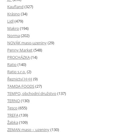
Kaufland
(327)
Krásno
(34)
Lidl
(479)
Makro
(194)
Norma
(202)
NOVÁK maso-uzeniny
(29)
Penny Market
(548)
PROCHÁZKA
(14)
Ratio
(140)
Ratio s.r.o.
(2)
Řeznictví H+H
(9)
TAMDA FOODS
(27)
TEMPO, obchodní družstvo
(137)
TERNO
(130)
Tesco
(655)
TREFA
(139)
Žabka
(109)
ZEMAN maso – uzeniny
(130)