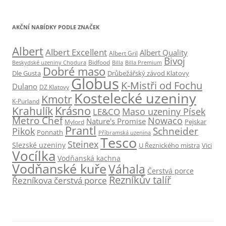
AKČNÍ NABÍDKY PODLE ZNAČEK
Albert
Albert Excellent
Albert Quality
Albert Gril
Bivoj
Beskydské uzeniny Chodura
Bidfood
Billa
Billa Premium
Dobré maso
Dle Gusta
Drůbežářský závod Klatovy
Globus
K-Mistři od Fochu
Dulano
DZ Klatovy
Kostelecké uzeniny
Kmotr
K-Purland
Krásno
Krahulík
Maso uzeniny Písek
LE&CO
Metro Chef
Nowaco
Nature's Promise
Pejskar
Mylord
Prantl
Schneider
Pikok
Ponnath
Příbramská uzenina
Tesco
Steinex
Slezské uzeniny
U Řeznického mistra
Vici
Vocílka
Vodňanská kachna
Vodňanské kuře
Váhala
Čerstvá porce
Řezníkův talíř
Řezníkova čerstvá porce