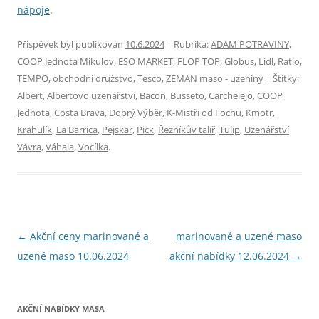
nápoje
.
Příspěvek byl publikován
10.6.2024
| Rubrika:
ADAM POTRAVINY
,
COOP Jednota Mikulov
,
ESO MARKET
,
FLOP TOP
,
Globus
,
Lidl
,
Ratio
,
TEMPO, obchodní družstvo
,
Tesco
,
ZEMAN maso - uzeniny
| Štítky:
Albert
,
Albertovo uzenářství
,
Bacon
,
Busseto
,
Carchelejo
,
COOP
Jednota
,
Costa Brava
,
Dobrý Výběr
,
K-Mistři od Fochu
,
Kmotr
,
Krahulík
,
La Barrica
,
Pejskar
,
Pick
,
Řezníkův talíř
,
Tulip
,
Uzenářství
Vávra
,
Váhala
,
Vocílka
.
Navigace
←
Akční ceny marinované a
marinované a uzené maso
pro
uzené maso 10.06.2024
akční nabídky 12.06.2024
→
příspěvky
AKČNÍ NABÍDKY MASA