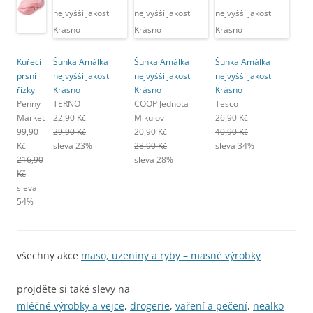
Kuřecí
Šunka Amálka
Šunka Amálka
Šunka Amálka
prsní
nejvyšší jakosti
nejvyšší jakosti
nejvyšší jakosti
řízky
Krásno
Krásno
Krásno
Penny
TERNO
COOP Jednota
Tesco
Market
22,90 Kč
Mikulov
26,90 Kč
99,90
29,90 Kč
20,90 Kč
40,90 Kč
Kč
sleva 23%
28,90 Kč
sleva 34%
216,90
sleva 28%
Kč
sleva
54%
všechny akce
maso, uzeniny a ryby – masné výrobky
projděte si také slevy na
mléčné výrobky a vejce
,
drogerie
,
vaření a pečení
,
nealko