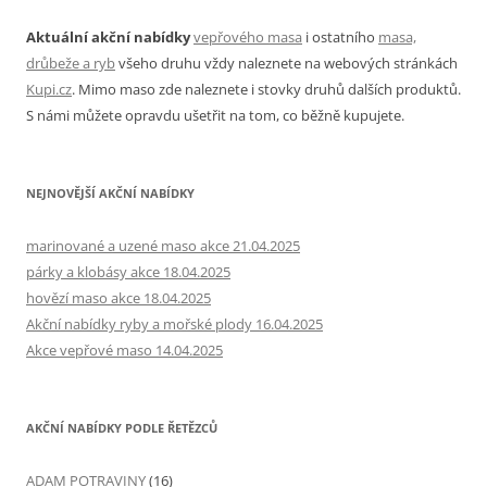
Aktuální akční nabídky
vepřového masa
i ostatního
masa,
drůbeže a ryb
všeho druhu vždy naleznete na webových stránkách
Kupi.cz
. Mimo maso zde naleznete i stovky druhů dalších produktů.
S námi můžete opravdu ušetřit na tom, co běžně kupujete.
NEJNOVĚJŠÍ AKČNÍ NABÍDKY
marinované a uzené maso akce 21.04.2025
párky a klobásy akce 18.04.2025
hovězí maso akce 18.04.2025
Akční nabídky ryby a mořské plody 16.04.2025
Akce vepřové maso 14.04.2025
AKČNÍ NABÍDKY PODLE ŘETĚZCŮ
ADAM POTRAVINY
(16)